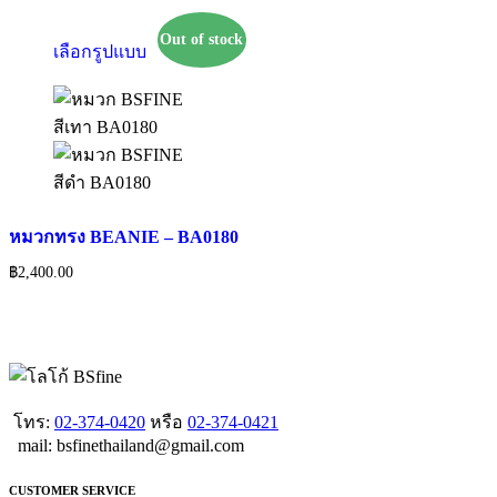
Out of stock
This
เลือกรูปแบบ
product
has
multiple
variants.
The
options
may
be
chosen
หมวกทรง BEANIE – BA0180
on
the
฿
2,400.00
product
page
โทร:
02-374-0420
หรือ
02-374-0421
mail: bsfinethailand@gmail.com
CUSTOMER SERVICE